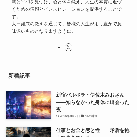
慧と平和を見つけ、心と体を鍛え、人生の本質に近づ
くための情報とインスピレーションを提供することで
す。
大日如来の教えを通じて、皆様の人生がより豊かで意
味深いものとなりますように。
新着記事
新宿バルボラ・伊佐木みおさん
――知らなかった身体に出会った
夜
2026年8月4日
性の神髄
仕事とお金と恋と性——矛盾を抱