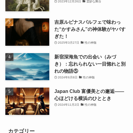
2023年12月26日
霊妙な舞台
吉原ルピナスパルフェで味わっ
た“かすみさん”の神体験がヤバす
ぎた！
2025年3月27日
性の神髄
新宿深海魚での出会い（みづ
き）：忘れられない一目惚れと別
れの物語⑤
2024年6月8日
性の神髄
Japan Club 富優美との邂逅――
心ほどける横浜のひととき
2024年11月2日
性の神髄
カテゴリー