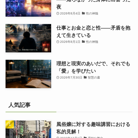
夜
2026年8月4日
性の神髄
仕事とお金と恋と性——矛盾を抱
えて生きている
2026年8月1日
性の神髄
理想と現実のあいだで、それでも
「愛」を学びたい
2026年7月30日
智慧の書
人気記事
風俗嬢に対する趣味講習における
私的見解！