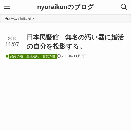
nyoraikunのブログ
ホーム
結縁の道
日本民藝館 無名の汚い器に婚活
2019
11/07
の自分を投影する。
2019年11月7日
結縁の道
聖地巡礼
智慧の書