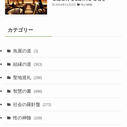
2024年11月2日
性の神髄
カテゴリー
魚屋の道
(3)
結縁の道
(363)
聖地巡礼
(298)
智慧の書
(498)
社会の羅針盤
(273)
性の神髄
(109)