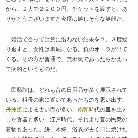
から、２人で２２００円。チケットを渡すと、あ
りがとうございますと今度は嬉しそうな笑顔だ。
婚活で会っては意に沿わない結果を２、３度繰
り返すと、女性は卑屈になる。負のオーラが出て
くる。その方が普通で、無邪気であったらかえっ
て病的というものだ。
民藝館は、どれも昔の日用品が多く展示されて
いる。祖母の家に置いてあったものを思い出す。
丹波焼
による古い壺が多い。
南朝
時代の皿を主と
した食器も多い。江戸時代、それより昔の民衆の
着物もあった。絣、木綿、浴衣が古く日に焼けた