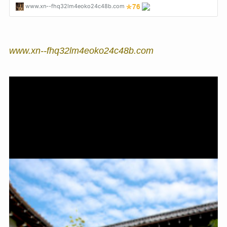
www.xn--fhq32lm4eoko24c48b.com