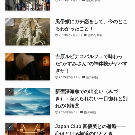
2023年12月1日
霊妙な舞台
風俗嬢にガチ恋をして、今のとこ
ろわかったこと！
2023年12月26日
霊妙な舞台
吉原ルピナスパルフェで味わっ
た“かすみさん”の神体験がヤバす
ぎた！
2025年3月27日
性の神髄
新宿深海魚での出会い（みづ
き）：忘れられない一目惚れと別
れの物語⑤
2024年6月8日
性の神髄
Japan Club 富優美との邂逅――
心ほどける横浜のひととき