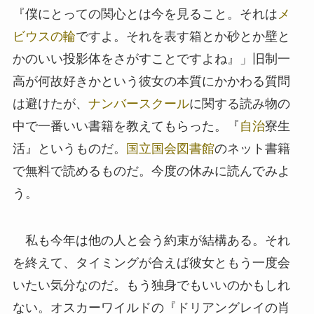
『僕にとっての関心とは今を見ること。それは
メ
ビウスの輪
ですよ。それを表す箱とか砂とか壁と
かのいい投影体をさがすことですよね』」旧制一
高が何故好きかという彼女の本質にかかわる質問
は避けたが、
ナンバースクール
に関する読み物の
中で一番いい書籍を教えてもらった。『
自治
寮生
活』というものだ。
国立国会図書館
のネット書籍
で無料で読めるものだ。今度の休みに読んでみよ
う。
私も今年は他の人と会う約束が結構ある。それ
を終えて、タイミングが合えば彼女ともう一度会
いたい気分なのだ。もう独身でもいいのかもしれ
ない。オスカーワイルドの『ドリアングレイの肖