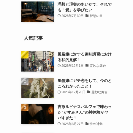
理想と現実のあいだで、それで
も「愛」を学びたい
2026年7月30日
智慧の書
人気記事
風俗嬢に対する趣味講習におけ
る私的見解！
2023年12月1日
霊妙な舞台
風俗嬢にガチ恋をして、今のと
ころわかったこと！
2023年12月26日
霊妙な舞台
吉原ルピナスパルフェで味わっ
た“かすみさん”の神体験がヤ
バすぎた！
2025年3月27日
性の神髄