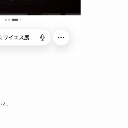
。
いる。