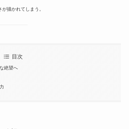
さが描かれてしまう。
目次
かな絶望へ
力