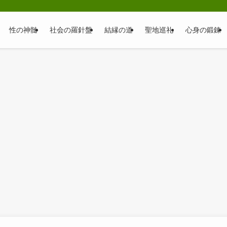
性の神髄
社会の羅針盤
結縁の道
聖地巡礼
心身の鍛錬