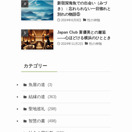
新宿深海魚での出会い（みづ
き）：忘れられない一目惚れと
別れの物語⑤
2024年6月8日
性の神髄
Japan Club 富優美との邂逅
――心ほどける横浜のひととき
2024年11月2日
性の神髄
カテゴリー
魚屋の道
(3)
結縁の道
(363)
聖地巡礼
(298)
智慧の書
(498)