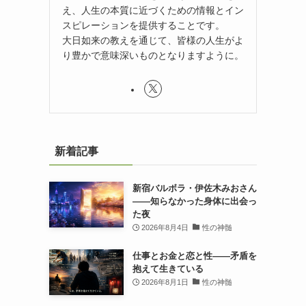
え、人生の本質に近づくための情報とイン
スピレーションを提供することです。
大日如来の教えを通じて、皆様の人生がよ
り豊かで意味深いものとなりますように。
新着記事
新宿バルボラ・伊佐木みおさん
――知らなかった身体に出会っ
た夜
2026年8月4日
性の神髄
仕事とお金と恋と性——矛盾を
抱えて生きている
2026年8月1日
性の神髄