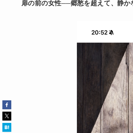
扉の前の女性──郷愁を超えて、静か