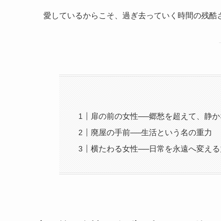
愛しているからこそ、過ぎ去っていく時間の残酷
扉の前の女性──郷愁を超えて、静
廃屋の手前──生活という名の重力
横たわる女性──日常を永遠へ変える