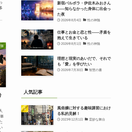
っ
新宿バルボラ・伊佐木みおさん
多
――知らなかった身体に出会っ
毎
た夜
.
2026年8月4日
性の神髄
仕事とお金と恋と性——矛盾を
抱えて生きている
2026年8月1日
性の神髄
神髄
理想と現実のあいだで、それで
も「愛」を学びたい
2026年7月30日
智慧の書
人気記事
考
風俗嬢に対する趣味講習におけ
人
る私的見解！
、単
2023年12月1日
霊妙な舞台
た
い