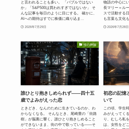
と言われることも多い。 「バブルではない
物語の中心に
か」「S&P500は買われすぎではないか」 そ
長マリー＝ル
んな記事を毎日のように目にする。 確かに、
スで活動する
AIへの期待はすでに株価に織り込ま...
も言葉も文化も
2026年7月29日
2026年7月28日
性の神髄
誰ひとり抱きしめられず――四十五
初恋の記憶
歳でよみがえった恋
いて
ときどき、なんのために生きているのか、わ
この頃、学生
からなくなる。 そんなとき、尾崎豊の「街路
みがえってくる
樹」が脳裏に響く。誰ひとり抱きしめること
り、むしろ私
ができないまま、街の中で歌っている――そ
は、女性をど