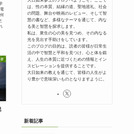
大日如来参上のブログへようこそ。ここで
学
は、性の本質、結縁の道、聖地巡礼、社会
家電
の問題、舞台や映画のレビュー、そして智
 何
慧の書など、多様なテーマを通じて、内な
と
る美と智慧を探求します。
れ
私は、衆生の心の美を見つめ、その内なる
光を見出す手助けをしています。
このブログの目的は、読者の皆様が日常生
活の中で智慧と平和を見つけ、心と体を鍛
え、人生の本質に近づくための情報とイン
の書
スピレーションを提供することです。
大日如来の教えを通じて、皆様の人生がよ
り豊かで意味深いものとなりますように。
思
新着記事
、
く