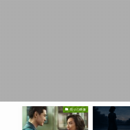
悟りの映像
悟りの映像