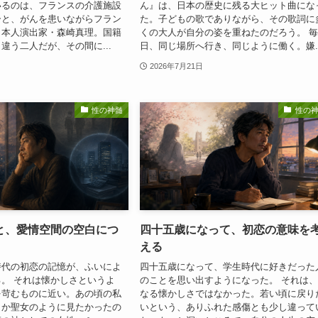
いるのは、フランスの介護施設
ん』は、日本の歴史に残る大ヒット曲にな
ーと、がんを患いながらフラン
た。子どもの歌でありながら、その歌詞に
日本人演出家・森崎真理。国籍
くの大人が自分の姿を重ねたのだろう。 
違う二人だが、その間に...
日、同じ場所へ行き、同じように働く。嫌..
2026年7月21日
性の神髄
性の
と、愛情空間の空白につ
四十五歳になって、初恋の意味を
える
時代の初恋の記憶が、ふいによ
四十五歳になって、学生時代に好きだった
。 それは懐かしさというよ
のことを思い出すようになった。 それは
を苛むものに近い。あの頃の私
なる懐かしさではなかった。若い頃に戻り
こか聖女のように見たかったの
いという、ありふれた感傷とも少し違って