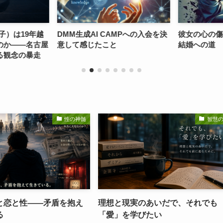
子）は19年越
DMM生成AI CAMPへの入会を決
彼女の心の傷
のか――名古屋
意して感じたこと
結婚への道
る観念の暴走
性の神髄
智慧
と恋と性——矛盾を抱え
理想と現実のあいだで、それでも
る
「愛」を学びたい