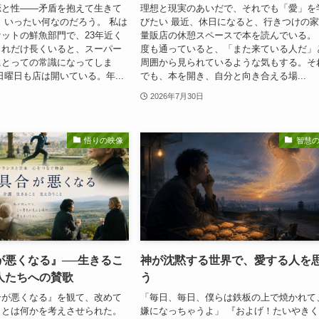
恋と性——矛盾を抱えて生きて
理想と現実のあいだで、それでも「愛」を
、いったい何なのだろう。 私は
びたい 最近、休日になると、行きつけの
ットの鮮魚部門で、23年近く
量販店の休憩スペースで本を読んでいる。
これだけ長くいると、スーパー
度も通っていると、「また来ている人だ」
にとっての常識になってしま
周囲から見られているような気もする。そ
日曜日も店は開いている。年...
でも、本を開き、自分と向き合える場...
2026年7月30日
悟りの映像
智慧
が悪くなる』──生きるこ
神が沈黙する世界で、愛する人を
人たちへの賛歌
う
合が悪くなる』を観て、改めて
「毎日、毎日、僕らは鉄板の上で焼かれて
」とは何かを考えさせられた。
嫌になっちゃうよ」 『およげ！たいやき