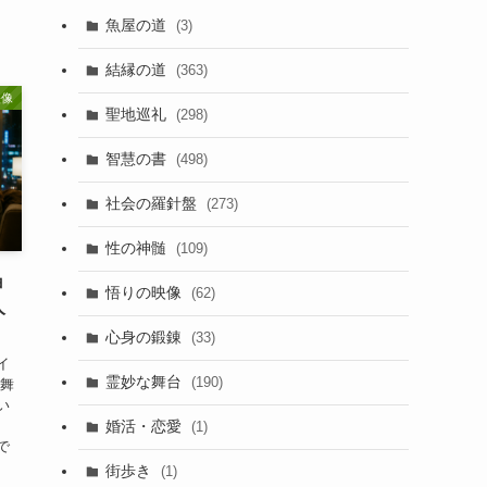
魚屋の道
(3)
結縁の道
(363)
映像
聖地巡礼
(298)
智慧の書
(498)
社会の羅針盤
(273)
性の神髄
(109)
ョ
悟りの映像
(62)
人
心身の鍛錬
(33)
イ
霊妙な舞台
(190)
を舞
い
婚活・恋愛
た
(1)
で
街歩き
(1)