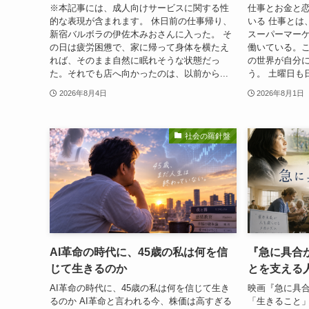
※本記事には、成人向けサービスに関する性
仕事とお金と
的な表現が含まれます。 休日前の仕事帰り、
いる 仕事とは
新宿バルボラの伊佐木みおさんに入った。 そ
スーパーマーケ
の日は疲労困憊で、家に帰って身体を横たえ
働いている。
れば、そのまま自然に眠れそうな状態だっ
の世界が自分
た。それでも店へ向かったのは、以前から...
う。 土曜日も
2026年8月4日
2026年8月1日
社会の羅針盤
AI革命の時代に、45歳の私は何を信
『急に具合
じて生きるのか
とを支える
AI革命の時代に、45歳の私は何を信じて生き
映画『急に具
るのか AI革命と言われる今、株価は高すぎる
「生きること