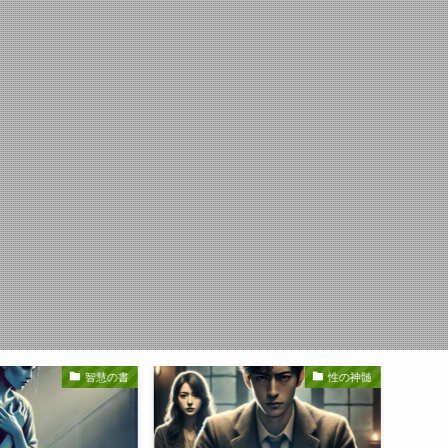
智慧の書
性の神髄