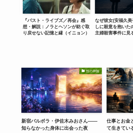
と現実の
『パスト・ライブズ／再会』感
なぜ彼女(安福久美
想・解説：ノラとヘソンが紡ぐ取
しに殺意を抱いた
り戻せない記憶と縁（イニョン）
主婦殺害事件に見
の物語
性の神髄
新宿バルボラ・伊佐木みおさん――
仕事とお金
知らなかった身体に出会った夜
て生きてい