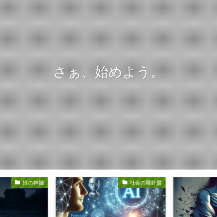
さぁ、始めよう。
性の神髄
社会の羅針盤