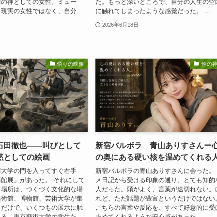
術の神としての女性。ミュー
た。もっと深いところで、自分の人生の空
、現実の女性ではなく、自分
に触れてしまったような感覚だった。 ...
2026年6月18日
悟りの映像
性の
石田徹也――叫びとして
新宿バルボラ 青山ありすさんー
黙としての絵画
の奥にある硬い核を温めてくれる
術大学の門を入ってすぐ右手
新宿バルボラの青山ありすさんに会った。
館展」があった。 それにして
メ日記から受ける印象の通り、とても知的
う場所は、つくづく文化的な場
人だった。頭がよく、言葉が途切れない。
美術館、博物館、芸術大学が集
れど、ただ話題が豊富というだけではない
くだけで、いくつもの展示に触
こちらの言葉や反応を、すべて好意的に受
る。東京藝術大学の学生た...
止めてくれるような安心感があった。 ...