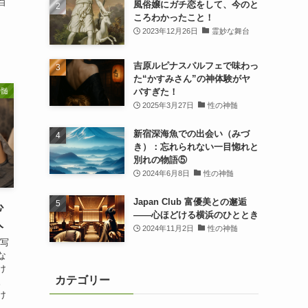
白
風俗嬢にガチ恋をして、今のと
ころわかったこと！
2023年12月26日
霊妙な舞台
吉原ルピナスパルフェで味わっ
た“かすみさん”の神体験がヤ
神髄
バすぎた！
2025年3月27日
性の神髄
新宿深海魚での出会い（みづ
き）：忘れられない一目惚れと
別れの物語⑤
2024年6月8日
性の神髄
Japan Club 富優美との邂逅
心
――心ほどける横浜のひととき
人
2024年11月2日
性の神髄
 写
な
け
カテゴリー
。
け