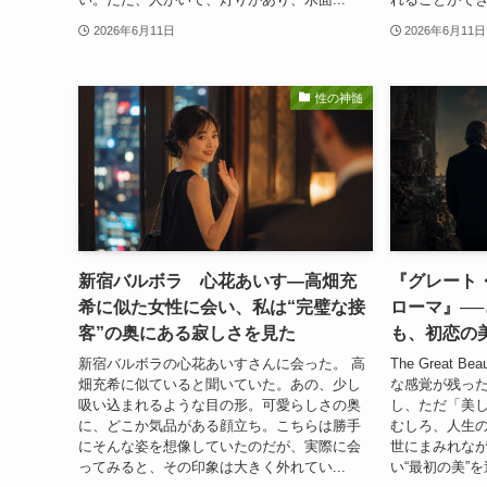
2026年6月11日
2026年6月11日
性の神髄
新宿バルボラ 心花あいす―高畑充
『グレート
希に似た女性に会い、私は“完璧な接
ローマ』─
客”の奥にある寂しさを見た
も、初恋の
新宿バルボラの心花あいすさんに会った。 高
The Great
畑充希に似ていると聞いていた。あの、少し
な感覚が残った
吸い込まれるような目の形。可愛らしさの奥
し、ただ「美
に、どこか気品がある顔立ち。こちらは勝手
むしろ、人生
にそんな姿を想像していたのだが、実際に会
世にまみれな
ってみると、その印象は大きく外れてい...
い“最初の美”を