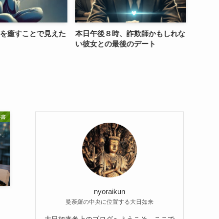
を癒すことで見えた
本日午後８時、詐欺師かもしれな
初恋の
い彼女との最後のデート
1(2012
の書
nyoraikun
曼荼羅の中央に位置する大日如来