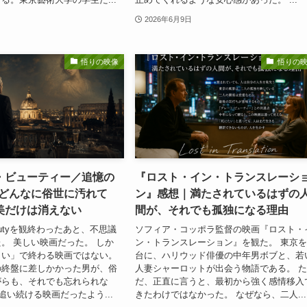
2026年6月9日
悟りの映像
悟りの
・ビューティー／追憶の
『ロスト・イン・トランスレーシ
─どんなに俗世に汚れて
ン』感想｜満たされているはずの
美だけは消えない
間が、それでも孤独になる理由
 Beautyを観終わったあと、不思議
ソフィア・コッポラ監督の映画『ロスト・
。 美しい映画だった。 しか
ン・トランスレーション』を観た。 東京
しい」で終わる映画ではない。
台に、ハリウッド俳優の中年男ボブと、若
の終盤に差しかかった男が、俗
人妻シャーロットが出会う物語である。 
がらも、それでも忘れられな
だ、正直に言うと、最初から強く感情移入
追い続ける映画だったよう...
きたわけではなかった。 なぜなら、二人...