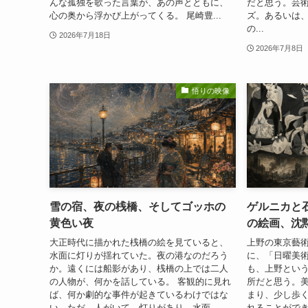
んな孤独を歌った言葉が、あの声とともに、
だと思う。芸
心の奥から浮かび上がってくる。 尾崎豊...
ズ。あるいは
の...
2026年7月18日
2026年7月8日
悟りの映像
雪の宿、夜の桟橋、そしてゴッホの
ゲルニカと
黄色い夜
の絵画、沈
大正時代に描かれた桟橋の絵を見ていると、
上野の東京藝
水面に灯りが揺れていた。夜の港なのだろう
に、「日曜美術
か。遠くには船影があり、桟橋の上では二人
も、上野とい
の人物が、何かを話している。 客観的に見れ
所だと思う。
ば、何か劇的な事件が起きているわけではな
まり、少し歩
い。ただ、人がいて、灯りがあり、水面...
れることができ