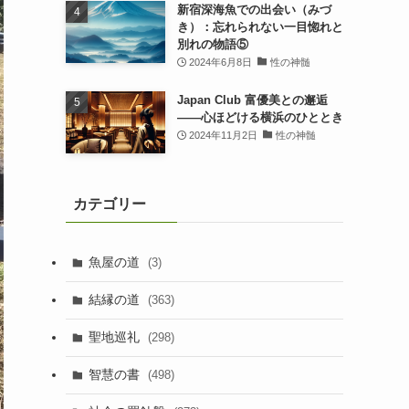
新宿深海魚での出会い（みづ
き）：忘れられない一目惚れと
別れの物語⑤
2024年6月8日
性の神髄
Japan Club 富優美との邂逅
――心ほどける横浜のひととき
2024年11月2日
性の神髄
カテゴリー
魚屋の道
(3)
結縁の道
(363)
聖地巡礼
(298)
智慧の書
(498)