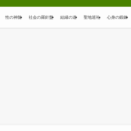
性の神髄
社会の羅針盤
結縁の道
聖地巡礼
心身の鍛錬