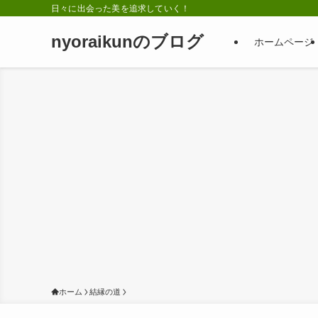
日々に出会った美を追求していく！
nyoraikunのブログ
ホームページ
ホーム
結縁の道