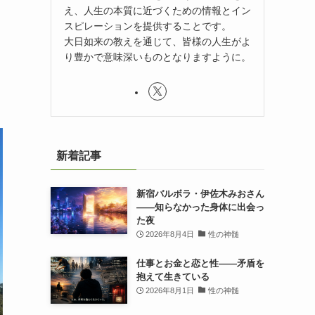
え、人生の本質に近づくための情報とイン
スピレーションを提供することです。
大日如来の教えを通じて、皆様の人生がよ
り豊かで意味深いものとなりますように。
新着記事
新宿バルボラ・伊佐木みおさん
――知らなかった身体に出会っ
た夜
2026年8月4日
性の神髄
仕事とお金と恋と性——矛盾を
抱えて生きている
2026年8月1日
性の神髄