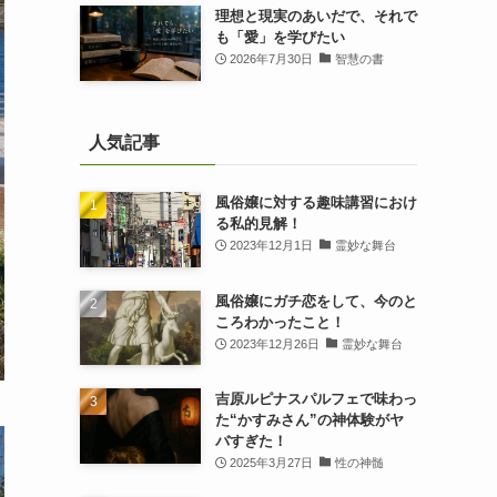
理想と現実のあいだで、それで
も「愛」を学びたい
2026年7月30日
智慧の書
人気記事
風俗嬢に対する趣味講習におけ
る私的見解！
2023年12月1日
霊妙な舞台
風俗嬢にガチ恋をして、今のと
ころわかったこと！
2023年12月26日
霊妙な舞台
吉原ルピナスパルフェで味わっ
た“かすみさん”の神体験がヤ
バすぎた！
2025年3月27日
性の神髄