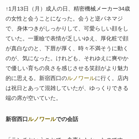
↑1月13日（月）成人の日、精密機械メーカー34歳
の女性と会うことになった。会うと逆パネマジ
で、身体つきがしっかりして、可愛らしい顔をし
ていた。一重瞼で表情が乏しいゆえ、厚化粧で顔
が真白なのと、下唇が厚く、時々不満そうに動く
のが、気になった。けれども、それゆえに爽やか
で優しい育ちの良さを感じさせる笑顔がより魅力
的に思える。新宿西口の
ルノワール
に行く。店内
は祝日とあって混雑していたが、ゆっくりできる
端の席が空いていた。
新宿西口
ルノワール
での会話