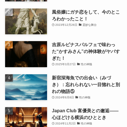
風俗嬢にガチ恋をして、今のとこ
ろわかったこと！
2023年12月26日
霊妙な舞台
吉原ルピナスパルフェで味わっ
た“かすみさん”の神体験がヤバす
ぎた！
2025年3月27日
性の神髄
新宿深海魚での出会い（みづ
き）：忘れられない一目惚れと別
れの物語⑤
2024年6月8日
性の神髄
Japan Club 富優美との邂逅――
心ほどける横浜のひととき
2024年11月2日
性の神髄