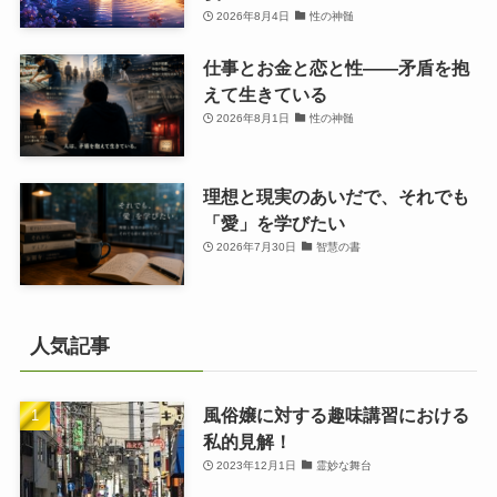
2026年8月4日
性の神髄
仕事とお金と恋と性——矛盾を抱
えて生きている
2026年8月1日
性の神髄
理想と現実のあいだで、それでも
「愛」を学びたい
2026年7月30日
智慧の書
人気記事
風俗嬢に対する趣味講習における
私的見解！
2023年12月1日
霊妙な舞台