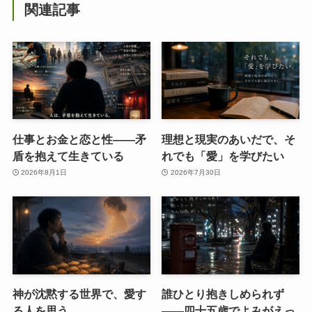
関連記事
仕事とお金と恋と性——矛
理想と現実のあいだで、そ
盾を抱えて生きている
れでも「愛」を学びたい
2026年8月1日
2026年7月30日
神が沈黙する世界で、愛す
誰ひとり抱きしめられず
る人を思う
――四十五歳でよみがえっ