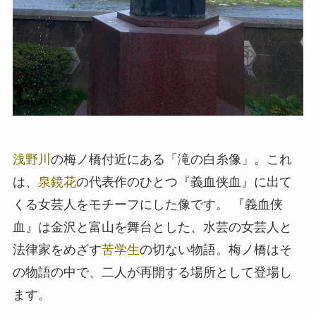
浅野川
の梅ノ橋付近にある「滝の白糸像」。これ
は、
泉鏡花
の代表作のひとつ『義血侠血』に出て
くる女芸人をモチーフにした像です。 『義血侠
血』は金沢と富山を舞台とした、水芸の女芸人と
法律家をめざす
苦学生
の切ない物語。梅ノ橋はそ
の物語の中で、二人が再開する場所として登場し
ます。