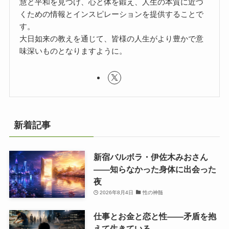
慧と平和を見つけ、心と体を鍛え、人生の本質に近づ
くための情報とインスピレーションを提供することで
す。
大日如来の教えを通じて、皆様の人生がより豊かで意
味深いものとなりますように。
新着記事
新宿バルボラ・伊佐木みおさん
――知らなかった身体に出会った
夜
2026年8月4日
性の神髄
仕事とお金と恋と性——矛盾を抱
えて生きている