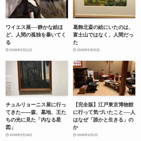
ワイエス展──静かな絵ほ
葛飾北斎の絵にいたのは、
ど、人間の孤独を暴いてく
富士山ではなく、人間だっ
る
た
2026年5月21日
2026年5月20日
チュルリョーニス展に行っ
【完全版】江戸東京博物館
てきた――森、墓地、王た
に行って気づいたこと──人
ちの光に見た「内なる星
はなぜ「誰かと生きる」の
図」
か
2026年5月19日
2026年4月2日