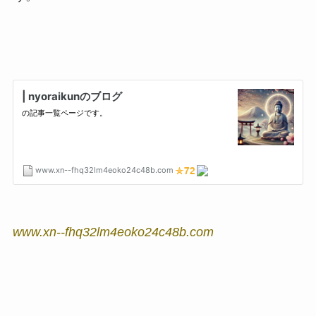
www.xn--fhq32lm4eoko24c48b.com