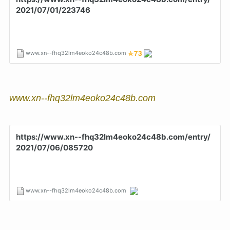
www.xn--fhq32lm4eoko24c48b.com