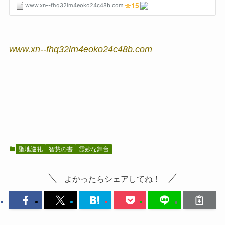
www.xn--fhq32lm4eoko24c48b.com
聖地巡礼
智慧の書
霊妙な舞台
よかったらシェアしてね！