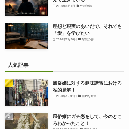
2026年8月1日
性の神髄
理想と現実のあいだで、それでも
「愛」を学びたい
2026年7月30日
智慧の書
人気記事
風俗嬢に対する趣味講習における
私的見解！
2023年12月1日
霊妙な舞台
風俗嬢にガチ恋をして、今のとこ
ろわかったこと！