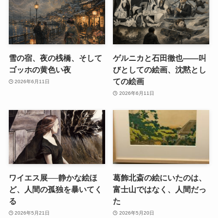
雪の宿、夜の桟橋、そして
ゲルニカと石田徹也――叫
ゴッホの黄色い夜
びとしての絵画、沈黙とし
ての絵画
2026年6月11日
2026年6月11日
ワイエス展──静かな絵ほ
葛飾北斎の絵にいたのは、
ど、人間の孤独を暴いてく
富士山ではなく、人間だっ
る
た
2026年5月21日
2026年5月20日