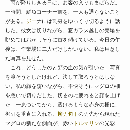
雨が降りしきる日は、お客の入りもまばらだ。
一時間、鮮魚コーナー前を、一人も通らないこと
がある。
ジー
ナには刺身をゆっくり切るように話
した。彼女は切りながら、窓ガラス越しの売場を
眺めてはおかしそうに首を傾げている。今日の午
後は、作業場に二人だけしかいない。私は用意し
た写真を見せた。
これ、どうしたのと顔の血の気が引いた。写真
を渡そうとしたけれど、決して取ろうとはしな
い。私の顔を窺いながら、不快そうにマグロの柵
を急いで切りだした。切るのに疲れると顔を上げ
た。一息ついてから、透けるような赤身の柵に、
柳刃を垂直に入れる。
柳刃包丁
の刃先から現れた
マグロの新たな側面が、赤い
トルマリン
の光彩