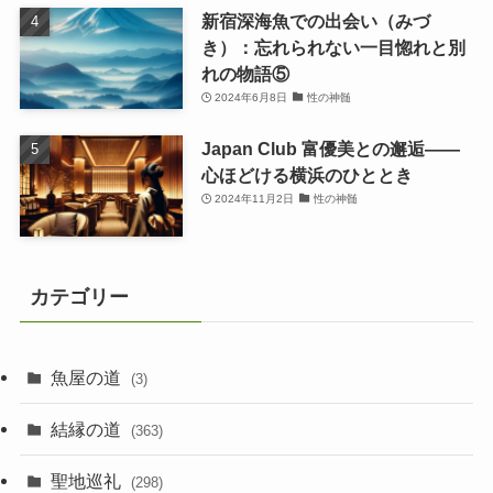
新宿深海魚での出会い（みづ
き）：忘れられない一目惚れと別
れの物語⑤
2024年6月8日
性の神髄
Japan Club 富優美との邂逅――
心ほどける横浜のひととき
2024年11月2日
性の神髄
カテゴリー
魚屋の道
(3)
結縁の道
(363)
聖地巡礼
(298)