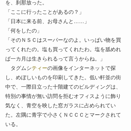
を、刹那放った。
「ここに行ったことがあるの？」
「日本に来る前、お母さんと……」
「何をしたの」
「そのＮＳＣはスーパーなのよ。いっぱい物を買
ってくれたの。塩も買ってくれたわ。塩を舐めれ
ば一カ月は生きられるって言うからね。」
タグムシ
ティー
の画像をインターネットで探
し、めぼしいものを印刷してきた。低い軒並の街
中で、一際目立った十階建てのビルディングは、
特別の事情が無い訪問を拒むオフィスように飾り
気なく、青空を映した窓ガラスに占められてい
た。左隅に青字で小さくＮＣＣＣとマークされて
いる。