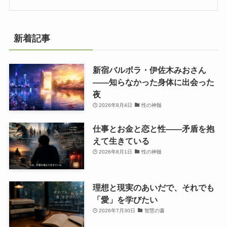
新着記事
新宿バルボラ・伊佐木みおさん
――知らなかった身体に出会った
夜
2026年8月4日
性の神髄
仕事とお金と恋と性——矛盾を抱
えて生きている
2026年8月1日
性の神髄
理想と現実のあいだで、それでも
「愛」を学びたい
2026年7月30日
智慧の書