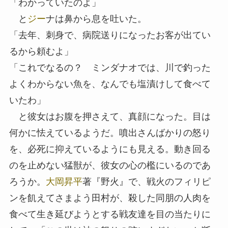
「わかっていたのよ」
と
ジー
ナは鼻から息を吐いた。
「去年、刺身で、病院送りになったお客が出てい
るから頼むよ」
「これでなるの？ ミンダナオでは、川で釣った
よくわからない魚を、なんでも塩漬けして食べて
いたわ」
と彼女はお腹を押さえて、真顔になった。目は
何かに怯えているようだ。噴出さんばかりの怒り
を、必死に抑えているようにも見える。動き回る
のを止めない猛獣が、彼女の心の檻にいるのであ
ろうか。
大岡昇平
著『野火』で、戦火のフィリピ
ンを飢えてさまよう田村が、殺した同朋の人肉を
食べて生き延びようとする戦友達を目の当たりに