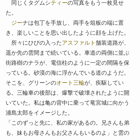
同じくタグムシ
ティー
の写真をもう一枚見せ
た。
ジー
ナは包丁を手放し、両手を俎板の端に置
き、楽しいことを思い出したように顔を上げた。
所々にひびの入った
アスファルト
舗装道路が、
遥か先の雲間まで続いている。車道の両側に並ぶ
街路樹のナラが、電信柱のように一定の間隔を保
っている。砂漠の海に浮かんでいる道のようだ。
そこを、グリーンの
オート三輪
が、疾駆してい
る。三輪車の後部は、爆撃で破壊されたように開
いていた。私は亀の背中に乗って竜宮城に向かう
浦島太郎をイメージした。
「このずっと先に、私の家があるの。兄さんも弟
も、妹もお母さんもお父さんもいるのよ」と雲の