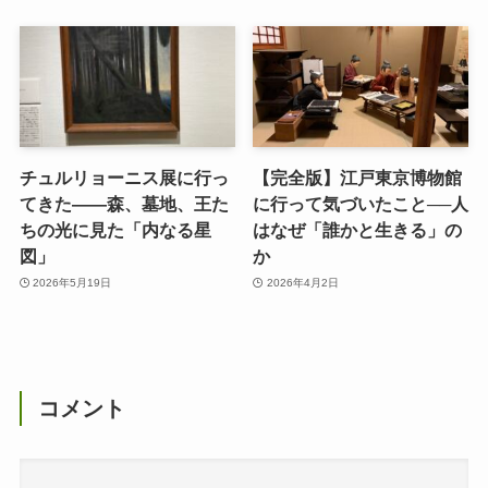
チュルリョーニス展に行っ
【完全版】江戸東京博物館
てきた――森、墓地、王た
に行って気づいたこと──人
ちの光に見た「内なる星
はなぜ「誰かと生きる」の
図」
か
2026年5月19日
2026年4月2日
コメント