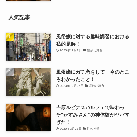
人気記事
風俗嬢に対する趣味講習における
私的見解！
2023年12月1日
霊妙な舞台
風俗嬢にガチ恋をして、今のとこ
ろわかったこと！
2023年12月26日
霊妙な舞台
吉原ルピナスパルフェで味わっ
た“かすみさん”の神体験がヤバす
ぎた！
2025年3月27日
性の神髄