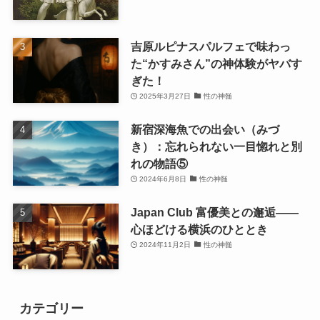
吉原ルピナスパルフェで味わっ
た“かすみさん”の神体験がヤバす
ぎた！
2025年3月27日
性の神髄
新宿深海魚での出会い（みづ
き）：忘れられない一目惚れと別
れの物語⑤
2024年6月8日
性の神髄
Japan Club 富優美との邂逅――
心ほどける横浜のひととき
2024年11月2日
性の神髄
カテゴリー