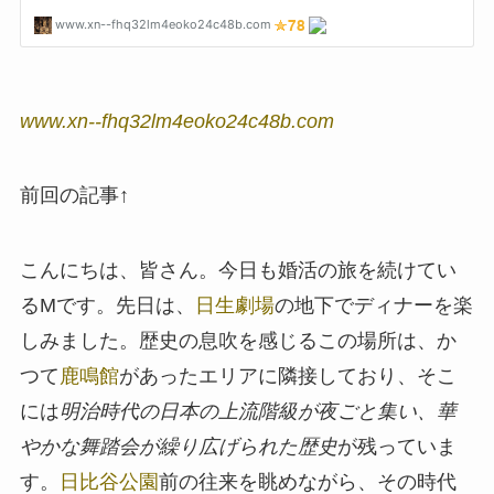
www.xn--fhq32lm4eoko24c48b.com
前回の記事↑
こんにちは、皆さん。今日も婚活の旅を続けてい
るMです。先日は、
日生劇場
の地下でディナーを楽
しみました。歴史の息吹を感じるこの場所は、か
つて
鹿鳴館
があったエリアに隣接しており、そこ
には
明治時代の日本の上流階級が夜ごと集い、華
やかな舞踏会が繰り広げられた歴史
が残っていま
す。
日比谷公園
前の往来を眺めながら、その時代