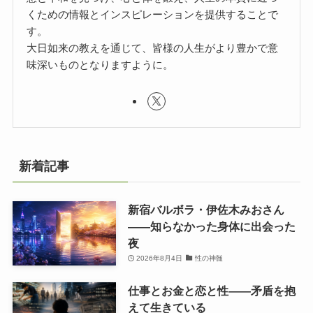
くための情報とインスピレーションを提供することで
す。
大日如来の教えを通じて、皆様の人生がより豊かで意
味深いものとなりますように。
新着記事
新宿バルボラ・伊佐木みおさん
――知らなかった身体に出会った
夜
2026年8月4日
性の神髄
仕事とお金と恋と性——矛盾を抱
えて生きている