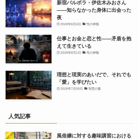
新宿バルボラ・伊佐木みおさん
――知らなかった身体に出会った
夜
2026年8月4日
性の神髄
仕事とお金と恋と性——矛盾を抱
えて生きている
2026年8月1日
性の神髄
理想と現実のあいだで、それでも
「愛」を学びたい
2026年7月30日
智慧の書
人気記事
風俗嬢に対する趣味講習における