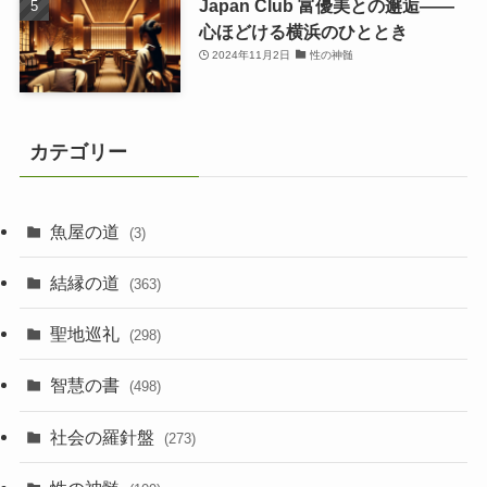
Japan Club 富優美との邂逅――
心ほどける横浜のひととき
2024年11月2日
性の神髄
カテゴリー
魚屋の道
(3)
結縁の道
(363)
聖地巡礼
(298)
智慧の書
(498)
社会の羅針盤
(273)