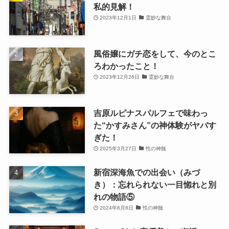
私的見解！
2023年12月1日
霊妙な舞台
風俗嬢にガチ恋をして、今のとこ
ろわかったこと！
2023年12月26日
霊妙な舞台
吉原ルピナスパルフェで味わっ
た“かすみさん”の神体験がヤバす
ぎた！
2025年3月27日
性の神髄
新宿深海魚での出会い（みづ
き）：忘れられない一目惚れと別
れの物語⑤
2024年6月8日
性の神髄