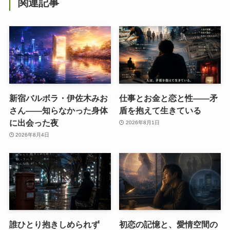
関連記事
新宿バルボラ・伊佐木みお
仕事とお金と恋と性——矛
さん――知らなかった身体
盾を抱えて生きている
に出会った夜
2026年8月1日
2026年8月4日
誰ひとり抱きしめられず
初恋の記憶と、愛情空間の