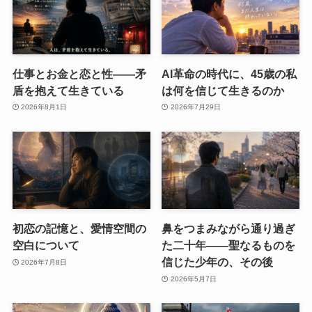
仕事とお金と恋と性——矛
AI革命の時代に、45歳の私
盾を抱えて生きている
は何を信じて生きるのか
2026年8月1日
2026年7月29日
初恋の記憶と、愛情空間の
鼻をつまみながら通り過ぎ
空白について
た二十年――聖なるものを
信じた少年の、その後
2026年7月8日
2026年5月7日