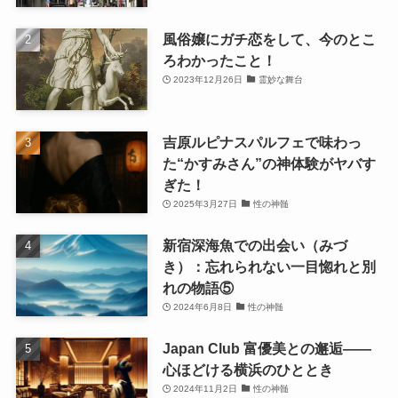
風俗嬢にガチ恋をして、今のとこ
ろわかったこと！
2023年12月26日
霊妙な舞台
吉原ルピナスパルフェで味わっ
た“かすみさん”の神体験がヤバす
ぎた！
2025年3月27日
性の神髄
新宿深海魚での出会い（みづ
き）：忘れられない一目惚れと別
れの物語⑤
2024年6月8日
性の神髄
Japan Club 富優美との邂逅――
心ほどける横浜のひととき
2024年11月2日
性の神髄