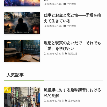
2026年8月4日
性の神髄
仕事とお金と恋と性——矛盾を抱
えて生きている
2026年8月1日
性の神髄
理想と現実のあいだで、それでも
「愛」を学びたい
2026年7月30日
智慧の書
人気記事
風俗嬢に対する趣味講習における
私的見解！
2023年12月1日
霊妙な舞台