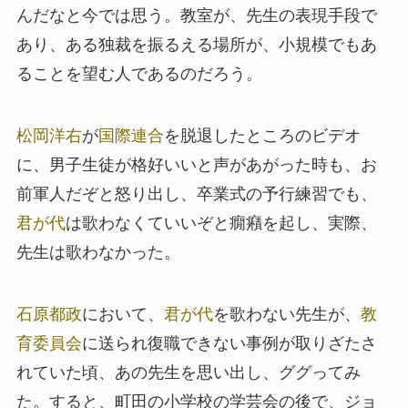
んだなと今では思う。教室が、先生の表現手段で
あり、ある独裁を振るえる場所が、小規模でもあ
ることを望む人であるのだろう。
松岡洋右
が
国際連合
を脱退したところのビデオ
に、男子生徒が格好いいと声があがった時も、お
前軍人だぞと怒り出し、卒業式の予行練習でも、
君が代
は歌わなくていいぞと癇癪を起し、実際、
先生は歌わなかった。
石原都政
において、
君が代
を歌わない先生が、
教
育委員会
に送られ復職できない事例が取りざたさ
れていた頃、あの先生を思い出し、ググってみ
た。すると、町田の小学校の学芸会の後で、ジョ