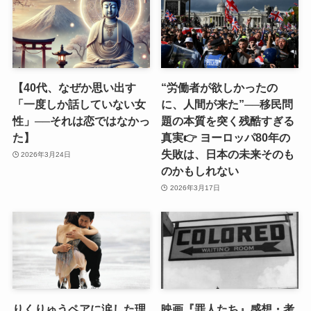
【40代、なぜか思い出す
“労働者が欲しかったの
「一度しか話していない女
に、人間が来た”──移民問
性」──それは恋ではなかっ
題の本質を突く残酷すぎる
た】
真実👉 ヨーロッパ80年の
失敗は、日本の未来そのも
2026年3月24日
のかもしれない
2026年3月17日
りくりゅうペアに涙した理
映画『罪人たち』感想・考