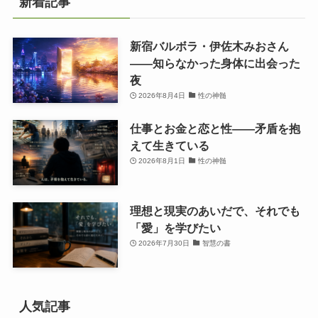
新着記事
新宿バルボラ・伊佐木みおさん
――知らなかった身体に出会った
夜
2026年8月4日
性の神髄
仕事とお金と恋と性——矛盾を抱
えて生きている
2026年8月1日
性の神髄
理想と現実のあいだで、それでも
「愛」を学びたい
2026年7月30日
智慧の書
人気記事