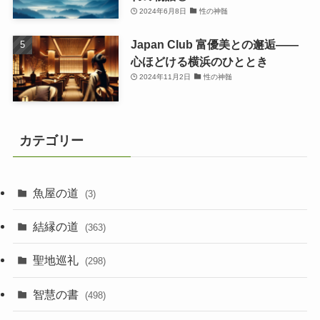
2024年6月8日
性の神髄
Japan Club 富優美との邂逅――
心ほどける横浜のひととき
2024年11月2日
性の神髄
カテゴリー
魚屋の道
(3)
結縁の道
(363)
聖地巡礼
(298)
智慧の書
(498)