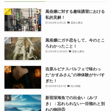
風俗嬢に対する趣味講習における
私的見解！
2023年12月1日
霊妙な舞台
風俗嬢にガチ恋をして、今のとこ
ろわかったこと！
2023年12月26日
霊妙な舞台
吉原ルピナスパルフェで味わっ
た“かすみさん”の神体験がヤバす
ぎた！
2025年3月27日
性の神髄
新宿深海魚での出会い（みづ
き）：忘れられない一目惚れと別
れの物語⑤