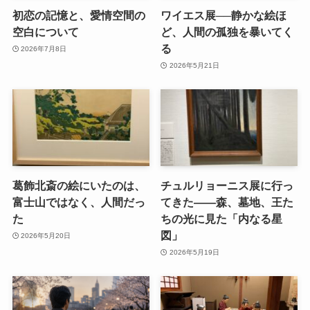
初恋の記憶と、愛情空間の
ワイエス展──静かな絵ほ
空白について
ど、人間の孤独を暴いてく
る
2026年7月8日
2026年5月21日
葛飾北斎の絵にいたのは、
チュルリョーニス展に行っ
富士山ではなく、人間だっ
てきた――森、墓地、王た
た
ちの光に見た「内なる星
図」
2026年5月20日
2026年5月19日