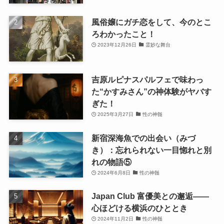
風俗嬢にガチ恋をして、今のとこ
ろわかったこと！
2023年12月26日
霊妙な舞台
吉原ルピナスパルフェで味わっ
た“かすみさん”の神体験がヤバす
ぎた！
2025年3月27日
性の神髄
新宿深海魚での出会い（みづ
き）：忘れられない一目惚れと別
れの物語⑤
2024年6月8日
性の神髄
Japan Club 富優美との邂逅――
心ほどける横浜のひととき
2024年11月2日
性の神髄