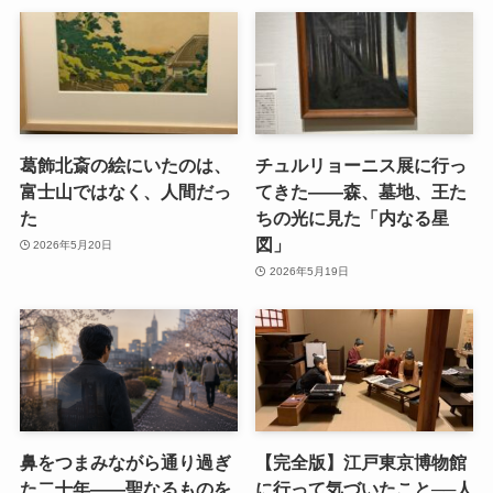
葛飾北斎の絵にいたのは、
チュルリョーニス展に行っ
富士山ではなく、人間だっ
てきた――森、墓地、王た
た
ちの光に見た「内なる星
図」
2026年5月20日
2026年5月19日
鼻をつまみながら通り過ぎ
【完全版】江戸東京博物館
た二十年――聖なるものを
に行って気づいたこと──人