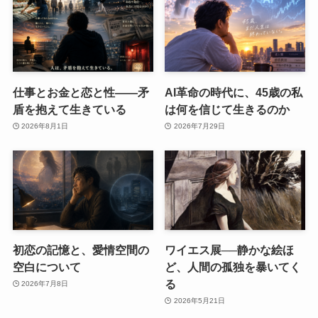
仕事とお金と恋と性——矛
AI革命の時代に、45歳の私
盾を抱えて生きている
は何を信じて生きるのか
2026年8月1日
2026年7月29日
初恋の記憶と、愛情空間の
ワイエス展──静かな絵ほ
空白について
ど、人間の孤独を暴いてく
る
2026年7月8日
2026年5月21日