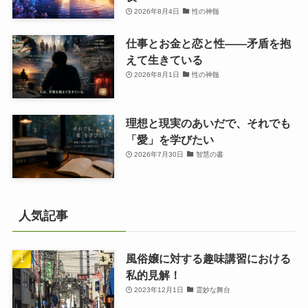
2026年8月4日
性の神髄
仕事とお金と恋と性——矛盾を抱
えて生きている
2026年8月1日
性の神髄
理想と現実のあいだで、それでも
「愛」を学びたい
2026年7月30日
智慧の書
人気記事
風俗嬢に対する趣味講習における
私的見解！
2023年12月1日
霊妙な舞台