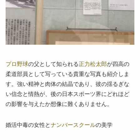
プロ野球
の父として知られる
正力松太郎
が四高の
柔道部員として写っている貴重な写真も紹介しま
す。強い精神と肉体の結晶であり、彼の揺るぎな
い信念と情熱が、後の日本スポーツ界にどれほど
の影響を与えたか想像に難くありません。
婚活中毒の女性と
ナンバースクール
の美学