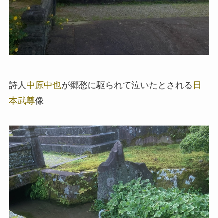
詩人
中原中也
が郷愁に駆られて泣いたとされる
日
本武尊
像