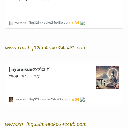
www.xn--fhq32lm4eoko24c48b.com
www.xn--fhq32lm4eoko24c48b.com