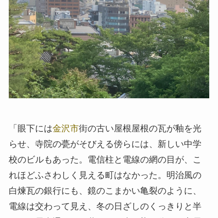
「眼下には
金沢市
街の古い屋根屋根の瓦が釉を光
らせ、寺院の甍がそびえる傍らには、新しい中学
校のビルもあった。電信柱と電線の網の目が、こ
れほどふさわしく見える町はなかった。明治風の
白煉瓦の銀行にも、鏡のこまかい亀裂のように、
電線は交わって見え、冬の日ざしのくっきりと半