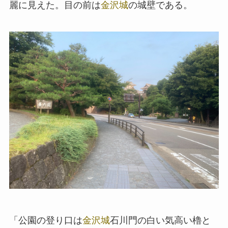
麗に見えた。目の前は
金沢城
の城壁である。
「公園の登り口は
金沢城
石川門の白い気高い櫓と