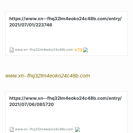
www.xn--fhq32lm4eoko24c48b.com