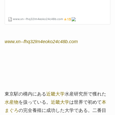
www.xn--fhq32lm4eoko24c48b.com
東京駅の構内にある
近畿大学
水産研究所で獲れた
水産物
を扱っている。
近畿大学
は世界で初めて
本
まぐろ
の完全養殖に成功した大学である。二番目