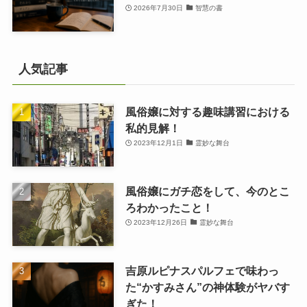
2026年7月30日
智慧の書
人気記事
風俗嬢に対する趣味講習における
私的見解！
2023年12月1日
霊妙な舞台
風俗嬢にガチ恋をして、今のとこ
ろわかったこと！
2023年12月26日
霊妙な舞台
吉原ルピナスパルフェで味わっ
た“かすみさん”の神体験がヤバす
ぎた！