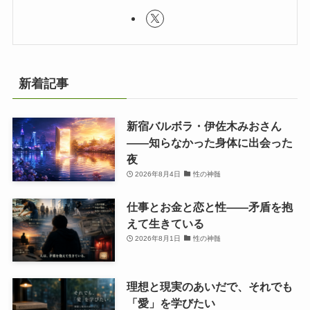
新着記事
新宿バルボラ・伊佐木みおさん
――知らなかった身体に出会った
夜
2026年8月4日
性の神髄
仕事とお金と恋と性——矛盾を抱
えて生きている
2026年8月1日
性の神髄
理想と現実のあいだで、それでも
「愛」を学びたい