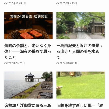
2025年10月21日
2025年7月23日
焼肉の余韻と、老いゆく身
三島由紀夫と近江の風景：
体と――深夜の鶯谷で思っ
石山寺と人間の美を求め
たこと
て」
2025年7月23日
2024年10月14日
彦根城と浮御堂に映る三島
旧弊を壊す新しい風—『絹