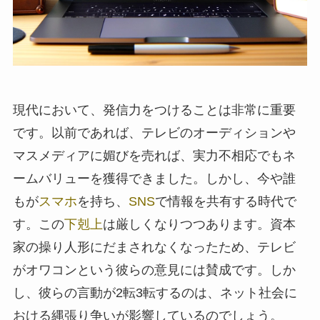
現代において、発信力をつけることは非常に重要
です。以前であれば、テレビのオーディションや
マスメディアに媚びを売れば、実力不相応でもネ
ームバリューを獲得できました。しかし、今や誰
もが
スマホ
を持ち、
SNS
で情報を共有する時代で
す。この
下剋上
は厳しくなりつつあります。資本
家の操り人形にだまされなくなったため、テレビ
がオワコンという彼らの意見には賛成です。しか
し、彼らの言動が2転3転するのは、ネット社会に
おける縄張り争いが影響しているのでしょう。