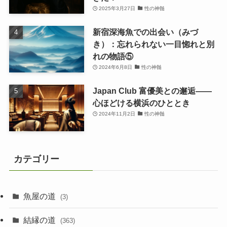
2025年3月27日
性の神髄
新宿深海魚での出会い（みづ
き）：忘れられない一目惚れと別
れの物語⑤
2024年6月8日
性の神髄
Japan Club 富優美との邂逅――
心ほどける横浜のひととき
2024年11月2日
性の神髄
カテゴリー
魚屋の道
(3)
結縁の道
(363)