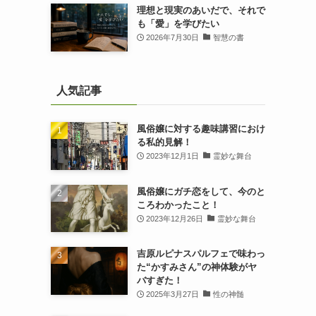
理想と現実のあいだで、それで
も「愛」を学びたい
2026年7月30日
智慧の書
人気記事
風俗嬢に対する趣味講習におけ
る私的見解！
2023年12月1日
霊妙な舞台
風俗嬢にガチ恋をして、今のと
ころわかったこと！
2023年12月26日
霊妙な舞台
吉原ルピナスパルフェで味わっ
た“かすみさん”の神体験がヤ
バすぎた！
2025年3月27日
性の神髄