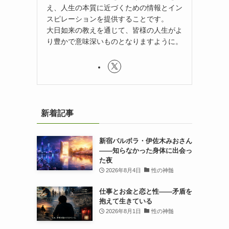
え、人生の本質に近づくための情報とイン
スピレーションを提供することです。
大日如来の教えを通じて、皆様の人生がよ
り豊かで意味深いものとなりますように。
新着記事
新宿バルボラ・伊佐木みおさん
――知らなかった身体に出会っ
た夜
2026年8月4日
性の神髄
仕事とお金と恋と性——矛盾を
抱えて生きている
2026年8月1日
性の神髄