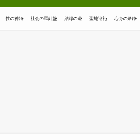
性の神髄
社会の羅針盤
結縁の道
聖地巡礼
心身の鍛錬