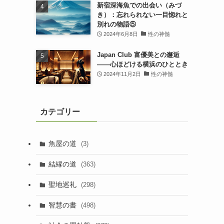
新宿深海魚での出会い（みづ
き）：忘れられない一目惚れと
別れの物語⑤
2024年6月8日
性の神髄
Japan Club 富優美との邂逅
――心ほどける横浜のひととき
2024年11月2日
性の神髄
カテゴリー
魚屋の道
(3)
結縁の道
(363)
聖地巡礼
(298)
智慧の書
(498)