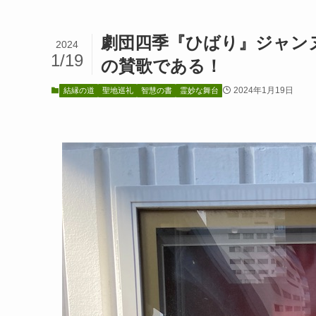
劇団四季『ひばり』ジャン
2024
1/19
の賛歌である！
2024年1月19日
結縁の道
聖地巡礼
智慧の書
霊妙な舞台