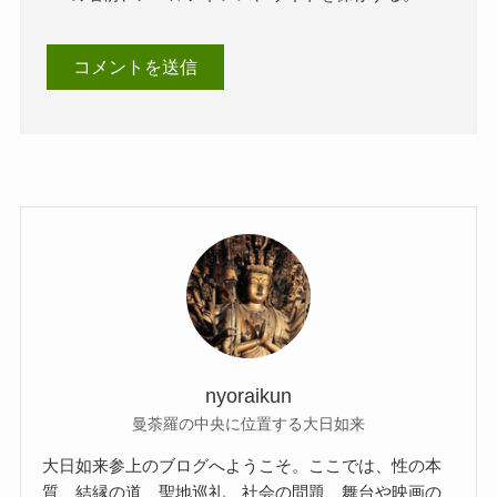
nyoraikun
曼荼羅の中央に位置する大日如来
大日如来参上のブログへようこそ。ここでは、性の本
質、結縁の道、聖地巡礼、社会の問題、舞台や映画の