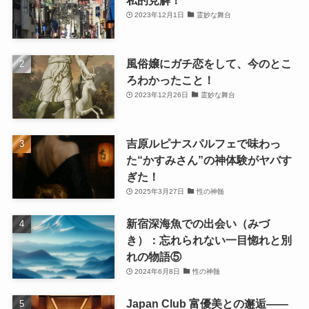
私的見解！
2023年12月1日
霊妙な舞台
風俗嬢にガチ恋をして、今のとこ
ろわかったこと！
2023年12月26日
霊妙な舞台
吉原ルピナスパルフェで味わっ
た“かすみさん”の神体験がヤバす
ぎた！
2025年3月27日
性の神髄
新宿深海魚での出会い（みづ
き）：忘れられない一目惚れと別
れの物語⑤
2024年6月8日
性の神髄
Japan Club 富優美との邂逅――