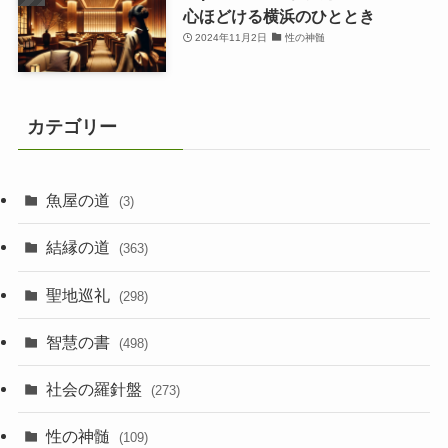
心ほどける横浜のひととき
2024年11月2日
性の神髄
カテゴリー
魚屋の道
(3)
結縁の道
(363)
聖地巡礼
(298)
智慧の書
(498)
社会の羅針盤
(273)
性の神髄
(109)