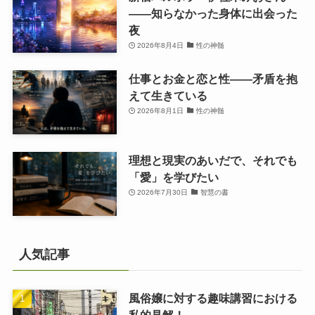
――知らなかった身体に出会った
夜
2026年8月4日
性の神髄
仕事とお金と恋と性——矛盾を抱
えて生きている
2026年8月1日
性の神髄
理想と現実のあいだで、それでも
「愛」を学びたい
2026年7月30日
智慧の書
人気記事
風俗嬢に対する趣味講習における