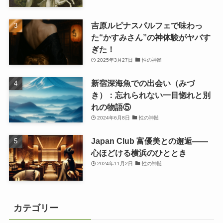
吉原ルピナスパルフェで味わっ
た“かすみさん”の神体験がヤバす
ぎた！
2025年3月27日
性の神髄
新宿深海魚での出会い（みづ
き）：忘れられない一目惚れと別
れの物語⑤
2024年6月8日
性の神髄
Japan Club 富優美との邂逅――
心ほどける横浜のひととき
2024年11月2日
性の神髄
カテゴリー