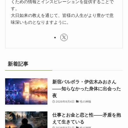
くための情報とインスピレーションを提供することで
す。
大日如来の教えを通じて、皆様の人生がより豊かで意
味深いものとなりますように。
新着記事
新宿バルボラ・伊佐木みおさん
――知らなかった身体に出会った
夜
2026年8月4日
性の神髄
仕事とお金と恋と性——矛盾を抱
えて生きている
2026年8月1日
性の神髄