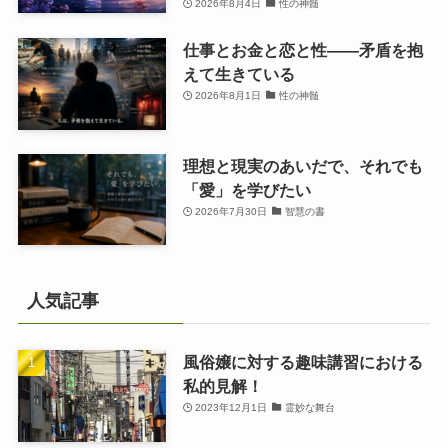
2026年8月4日
性の神髄
仕事とお金と恋と性——矛盾を抱
えて生きている
2026年8月1日
性の神髄
理想と現実のあいだで、それでも
「愛」を学びたい
2026年7月30日
智慧の書
人気記事
風俗嬢に対する趣味講習における
私的見解！
2023年12月1日
霊妙な舞台