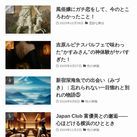
風俗嬢にガチ恋をして、今のとこ
ろわかったこと！
2023年12月26日
霊妙な舞台
吉原ルピナスパルフェで味わっ
た“かすみさん”の神体験がヤバす
ぎた！
2025年3月27日
性の神髄
新宿深海魚での出会い（みづ
き）：忘れられない一目惚れと別
れの物語⑤
2024年6月8日
性の神髄
Japan Club 富優美との邂逅――
心ほどける横浜のひととき
2024年11月2日
性の神髄