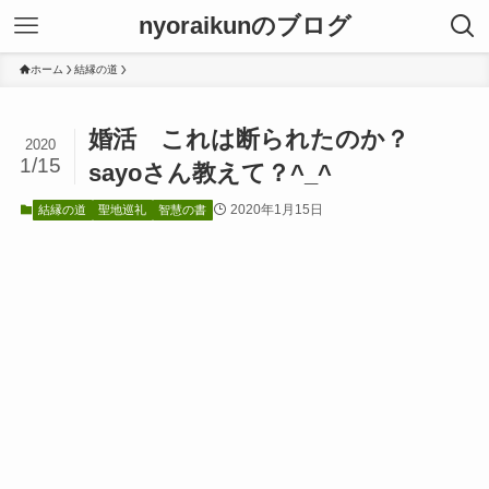
nyoraikunのブログ
ホーム
結縁の道
婚活 これは断られたのか？
2020
1/15
sayoさん教えて？^_^
2020年1月15日
結縁の道
聖地巡礼
智慧の書