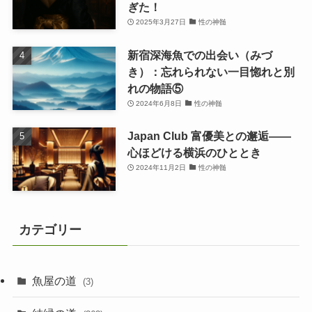
ぎた！
2025年3月27日
性の神髄
新宿深海魚での出会い（みづ
き）：忘れられない一目惚れと別
れの物語⑤
2024年6月8日
性の神髄
Japan Club 富優美との邂逅――
心ほどける横浜のひととき
2024年11月2日
性の神髄
カテゴリー
魚屋の道
(3)