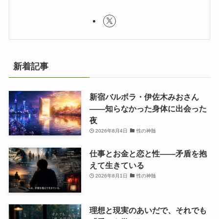
新着記事
新宿バルボラ・伊佐木みおさん
――知らなかった身体に出会った
夜
2026年8月4日
性の神髄
仕事とお金と恋と性——矛盾を抱
えて生きている
2026年8月1日
性の神髄
理想と現実のあいだで、それでも