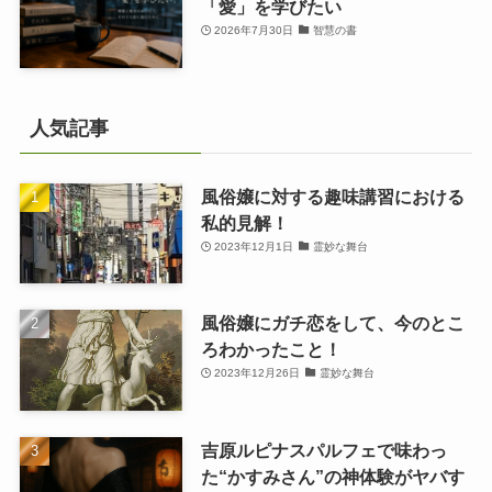
「愛」を学びたい
2026年7月30日
智慧の書
人気記事
風俗嬢に対する趣味講習における
私的見解！
2023年12月1日
霊妙な舞台
風俗嬢にガチ恋をして、今のとこ
ろわかったこと！
2023年12月26日
霊妙な舞台
吉原ルピナスパルフェで味わっ
た“かすみさん”の神体験がヤバす