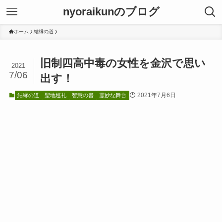
nyoraikunのブログ
ホーム
結縁の道
旧制四高中毒の女性を金沢で思い
2021
7/06
出す！
2021年7月6日
結縁の道
聖地巡礼
智慧の書
霊妙な舞台