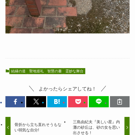
結縁の道
聖地巡礼
智慧の書
霊妙な舞台
よかったらシェアしてね！
三島由紀夫『美しい星』内
骨折から立ち直れそうもな
灘の砂丘は、砂の女を思い
い弱気な自分!
出させる！