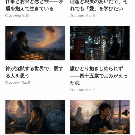
仕事とお金と恋と性——矛
理想と現実のあいだで、そ
盾を抱えて生きている
れでも「愛」を学びたい
2026年8月1日
2026年7月30日
神が沈黙する世界で、愛す
誰ひとり抱きしめられず
る人を思う
――四十五歳でよみがえっ
た恋
2026年7月21日
2026年7月18日