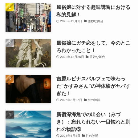
風俗嬢に対する趣味講習における
私的見解！
2023年12月1日
霊妙な舞台
風俗嬢にガチ恋をして、今のとこ
ろわかったこと！
2023年12月26日
霊妙な舞台
吉原ルピナスパルフェで味わっ
た“かすみさん”の神体験がヤバす
ぎた！
2025年3月27日
性の神髄
新宿深海魚での出会い（みづ
き）：忘れられない一目惚れと別
れの物語⑤
2024年6月8日
性の神髄