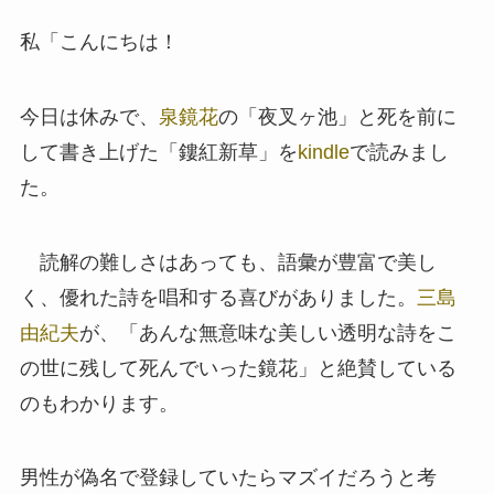
私「こんにちは！
今日は休みで、
泉鏡花
の「夜叉ヶ池」と死を前に
して書き上げた「鏤紅新草」を
kindle
で読みまし
た。
読解の難しさはあっても、語彙が豊富で美し
く、優れた詩を唱和する喜びがありました。
三島
由紀夫
が、「あんな無意味な美しい透明な詩をこ
の世に残して死んでいった鏡花」と絶賛している
のもわかります。
男性が偽名で登録していたらマズイだろうと考