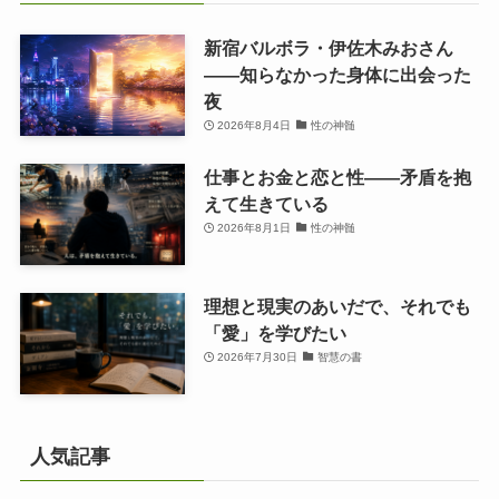
新宿バルボラ・伊佐木みおさん
――知らなかった身体に出会った
夜
2026年8月4日
性の神髄
仕事とお金と恋と性——矛盾を抱
えて生きている
2026年8月1日
性の神髄
理想と現実のあいだで、それでも
「愛」を学びたい
2026年7月30日
智慧の書
人気記事