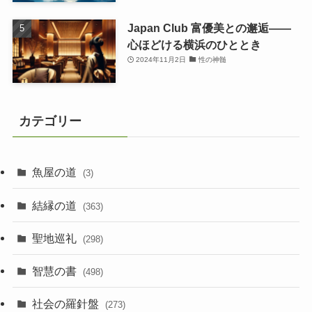
Japan Club 富優美との邂逅――
心ほどける横浜のひととき
2024年11月2日
性の神髄
カテゴリー
魚屋の道
(3)
結縁の道
(363)
聖地巡礼
(298)
智慧の書
(498)
社会の羅針盤
(273)