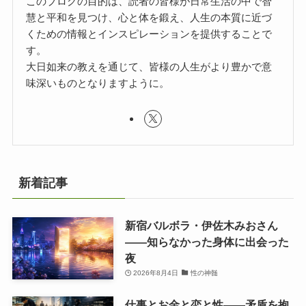
このブログの目的は、読者の皆様が日常生活の中で智
慧と平和を見つけ、心と体を鍛え、人生の本質に近づ
くための情報とインスピレーションを提供することで
す。
大日如来の教えを通じて、皆様の人生がより豊かで意
味深いものとなりますように。
新着記事
新宿バルボラ・伊佐木みおさん
――知らなかった身体に出会った
夜
2026年8月4日
性の神髄
仕事とお金と恋と性——矛盾を抱