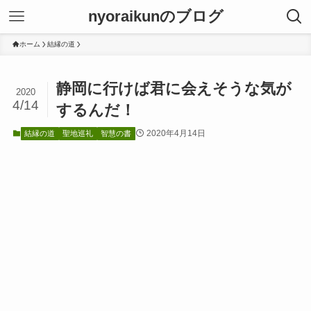
nyoraikunのブログ
ホーム
結縁の道
静岡に行けば君に会えそうな気が
2020
4/14
するんだ！
2020年4月14日
結縁の道
聖地巡礼
智慧の書