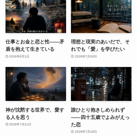
仕事とお金と恋と性——矛
理想と現実のあいだで、そ
盾を抱えて生きている
れでも「愛」を学びたい
2026年8月1日
2026年7月30日
神が沈黙する世界で、愛す
誰ひとり抱きしめられず
る人を思う
――四十五歳でよみがえっ
た恋
2026年7月21日
2026年7月18日