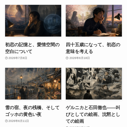
初恋の記憶と、愛情空間の
四十五歳になって、初恋の
空白について
意味を考える
2026年7月8日
2026年6月18日
雪の宿、夜の桟橋、そして
ゲルニカと石田徹也――叫
ゴッホの黄色い夜
びとしての絵画、沈黙とし
ての絵画
2026年6月11日