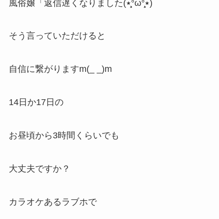
風俗嬢「返信遅くなりました(٭°̧̧̧ω°̧̧̧٭)
そう言っていただけると
自信に繋がりますm(_ _)m
14日か17日の
お昼頃から3時間くらいでも
大丈夫ですか？
カラオケあるラブホで