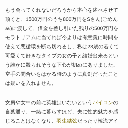
もう会ってくれないだろうから本心を述べさせて
頂くと、1500万円のうち800万円をSさん(ごめん
🙏)に渡して、借金を差し引いた残りの500万円を
モラトリアムに当てれば今よりは有意義に時間を
使えて悪循環を断ち切れるし、私は23歳の若くて
可愛くて好きなタイプの女の子と結婚出来るとい
う誰かに殴られそうな下心が初めにありました。
空手の間合いをはかる時のように真剣だったこと
は疑いを入れません。
女房や女中の前に英雄はいないという
バイロン
の
言葉通り、一緒に暮らすほど、夫に性的魅力を感
じることはなくなり、
羽生結弦
だったり韓流アイ