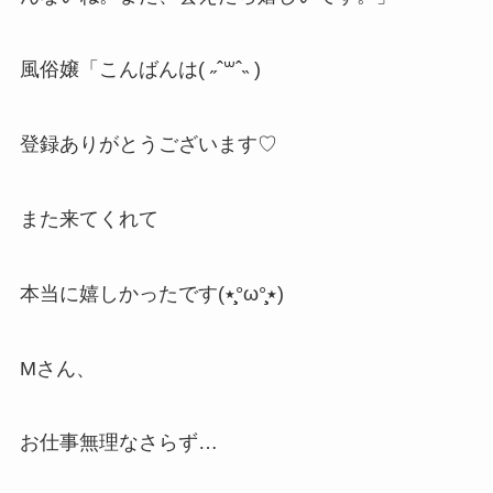
風俗嬢「こんばんは( ˶ ˆ꒳ˆ˵ )
登録ありがとうございます♡
また来てくれて
本当に嬉しかったです(٭°̧̧̧ω°̧̧̧٭)
Mさん、
お仕事無理なさらず…