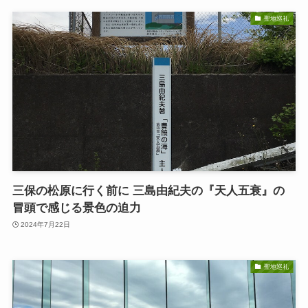
聖地巡礼
三保の松原に行く前に 三島由紀夫の『天人五衰』の
冒頭で感じる景色の迫力
2024年7月22日
聖地巡礼