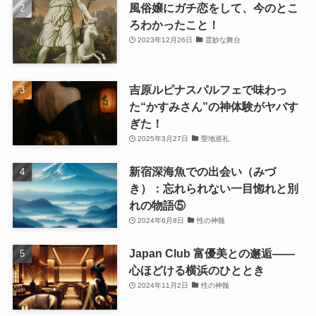
風俗嬢にガチ恋をして、今のとこ
ろわかったこと！
2023年12月26日
霊妙な舞台
吉原ルピナスパルフェで味わっ
た“かすみさん”の神体験がヤバす
ぎた！
2025年3月27日
聖地巡礼
新宿深海魚での出会い（みづ
き）：忘れられない一目惚れと別
れの物語⑤
2024年6月8日
性の神髄
Japan Club 富優美との邂逅――
心ほどける横浜のひととき
2024年11月2日
性の神髄