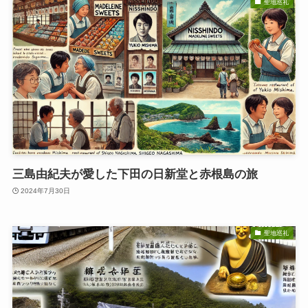
聖地巡礼
三島由紀夫が愛した下田の日新堂と赤根島の旅
2024年7月30日
聖地巡礼