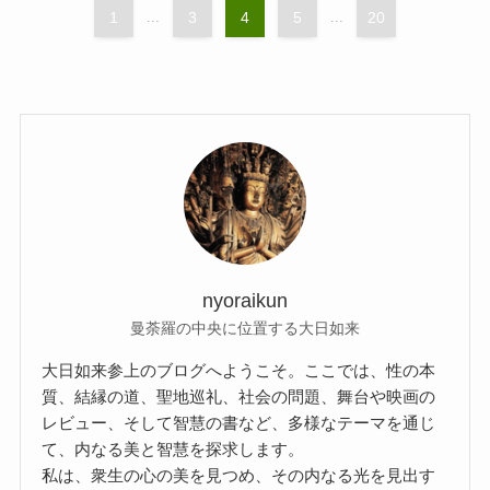
1
...
3
4
5
...
20
nyoraikun
曼荼羅の中央に位置する大日如来
大日如来参上のブログへようこそ。ここでは、性の本
質、結縁の道、聖地巡礼、社会の問題、舞台や映画の
レビュー、そして智慧の書など、多様なテーマを通じ
て、内なる美と智慧を探求します。
私は、衆生の心の美を見つめ、その内なる光を見出す