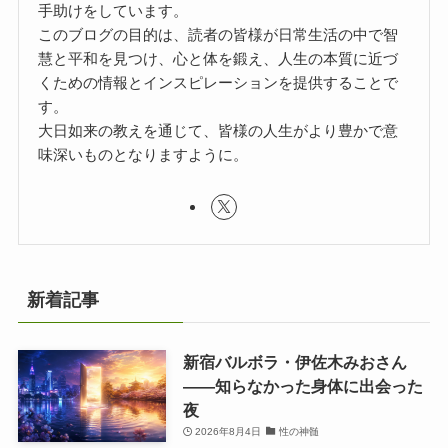
手助けをしています。
このブログの目的は、読者の皆様が日常生活の中で智
慧と平和を見つけ、心と体を鍛え、人生の本質に近づ
くための情報とインスピレーションを提供することで
す。
大日如来の教えを通じて、皆様の人生がより豊かで意
味深いものとなりますように。
新着記事
新宿バルボラ・伊佐木みおさん
――知らなかった身体に出会った
夜
2026年8月4日
性の神髄