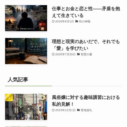
仕事とお金と恋と性——矛盾を抱
えて生きている
2026年8月1日
性の神髄
理想と現実のあいだで、それでも
「愛」を学びたい
2026年7月30日
智慧の書
人気記事
風俗嬢に対する趣味講習における
私的見解！
2023年12月1日
聖地巡礼