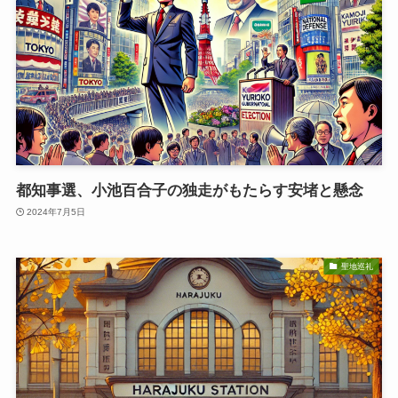
都知事選、小池百合子の独走がもたらす安堵と懸念
2024年7月5日
聖地巡礼