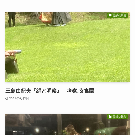
霊妙な舞台
三島由紀夫『絹と明察』 考察:玄宮園
2021年6月3日
霊妙な舞台