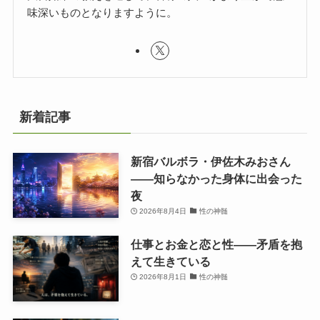
味深いものとなりますように。
新着記事
新宿バルボラ・伊佐木みおさん
――知らなかった身体に出会った
夜
2026年8月4日
性の神髄
仕事とお金と恋と性——矛盾を抱
えて生きている
2026年8月1日
性の神髄