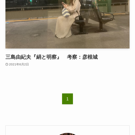
三島由紀夫『絹と明察』 考察：彦根城
2021年6月2日
1