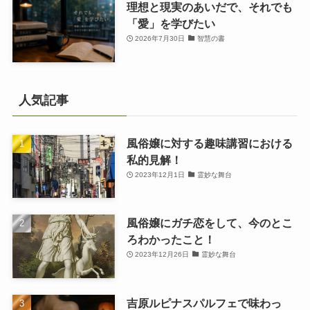
理想と現実のあいだで、それでも
「愛」を学びたい
2026年7月30日
智慧の書
人気記事
風俗嬢に対する趣味講習における
私的見解！
2023年12月1日
霊妙な舞台
風俗嬢にガチ恋をして、今のとこ
ろわかったこと！
2023年12月26日
霊妙な舞台
吉原ルピナスパルフェで味わっ