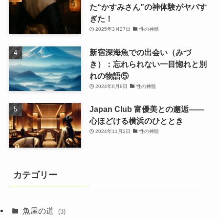
た“かすみさん”の神体験がヤバす
ぎた！
2025年3月27日
性の神髄
新宿深海魚での出会い（みづ
き）：忘れられない一目惚れと別
れの物語⑤
2024年6月8日
性の神髄
Japan Club 富優美との邂逅――
心ほどける横浜のひととき
2024年11月2日
性の神髄
カテゴリー
魚屋の道
(3)