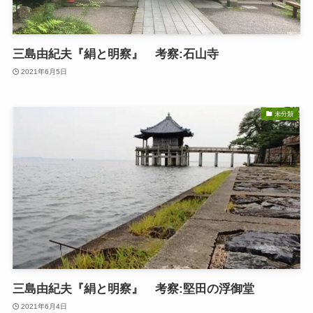
三島由紀夫『絹と明察』 考察:石山寺
2021年6月5日
未分類
三島由紀夫『絹と明察』 考察:堅田の浮御堂
2021年6月4日