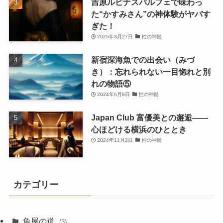
吉原ルピナスパルフェで味わっ
た“かすみさん”の神体験がヤバす
ぎた！
2025年3月27日
性の神髄
新宿深海魚での出会い（みづ
き）：忘れられない一目惚れと別
れの物語⑤
2024年6月8日
性の神髄
Japan Club 富優美との邂逅――
心ほどける横浜のひととき
2024年11月2日
性の神髄
カテゴリー
魚屋の道
(3)