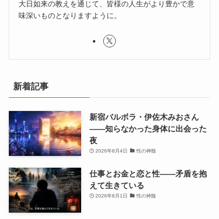
大日如来の教えを通じて、皆様の人生がより豊かで意
味深いものとなりますように。
新着記事
新宿バルボラ・伊佐木みおさん
――知らなかった身体に出会った
夜
2026年8月4日
性の神髄
仕事とお金と恋と性——矛盾を抱
えて生きている
2026年8月1日
性の神髄