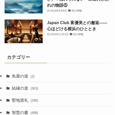
れの物語⑤
2024年6月8日
性の神髄
Japan Club 富優美との邂逅――
心ほどける横浜のひととき
2024年11月2日
性の神髄
カテゴリー
魚屋の道
(3)
結縁の道
(363)
聖地巡礼
(298)
智慧の書
(498)