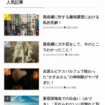
人気記事
風俗嬢に対する趣味講習における
私的見解！
2023年12月1日
霊妙な舞台
風俗嬢にガチ恋をして、今のとこ
ろわかったこと！
2023年12月26日
霊妙な舞台
吉原ルピナスパルフェで味わっ
た“かすみさん”の神体験がヤバす
ぎた！
2025年3月27日
性の神髄
新宿深海魚での出会い（みづ
き）：忘れられない一目惚れと別