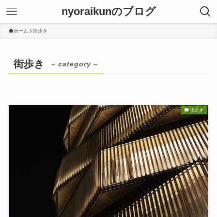
nyoraikunのブログ
ホーム
街歩き
街歩き
– category –
街歩き