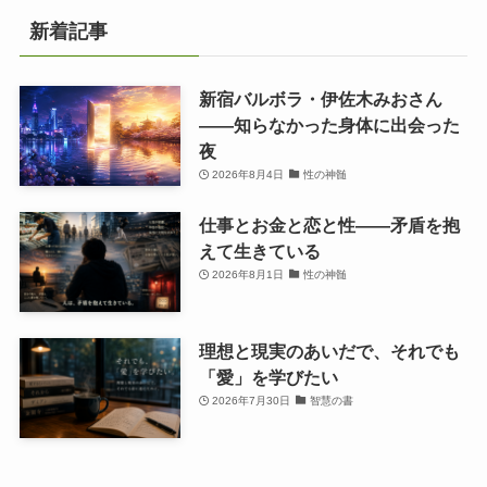
新着記事
新宿バルボラ・伊佐木みおさん
――知らなかった身体に出会った
夜
2026年8月4日
性の神髄
仕事とお金と恋と性——矛盾を抱
えて生きている
2026年8月1日
性の神髄
理想と現実のあいだで、それでも
「愛」を学びたい
2026年7月30日
智慧の書