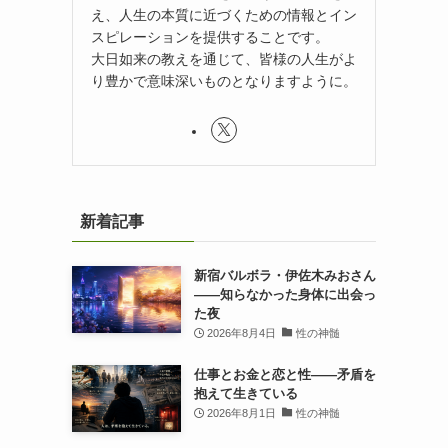
え、人生の本質に近づくための情報とイン
スピレーションを提供することです。
大日如来の教えを通じて、皆様の人生がよ
り豊かで意味深いものとなりますように。
新着記事
新宿バルボラ・伊佐木みおさん
――知らなかった身体に出会っ
た夜
2026年8月4日
性の神髄
仕事とお金と恋と性——矛盾を
抱えて生きている
2026年8月1日
性の神髄