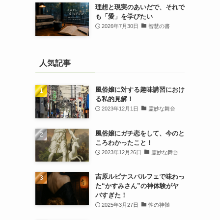
理想と現実のあいだで、それで
も「愛」を学びたい
2026年7月30日
智慧の書
人気記事
風俗嬢に対する趣味講習におけ
る私的見解！
2023年12月1日
霊妙な舞台
風俗嬢にガチ恋をして、今のと
ころわかったこと！
2023年12月26日
霊妙な舞台
吉原ルピナスパルフェで味わっ
た“かすみさん”の神体験がヤ
バすぎた！
2025年3月27日
性の神髄