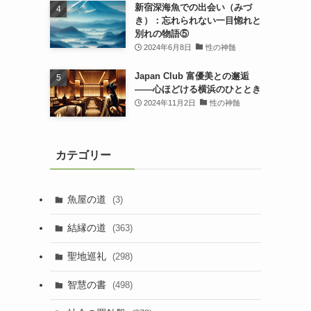
新宿深海魚での出会い（みづ
き）：忘れられない一目惚れと
別れの物語⑤
2024年6月8日
性の神髄
Japan Club 富優美との邂逅
――心ほどける横浜のひととき
2024年11月2日
性の神髄
カテゴリー
魚屋の道
(3)
結縁の道
(363)
聖地巡礼
(298)
智慧の書
(498)