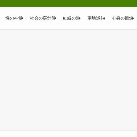
性の神髄
社会の羅針盤
結縁の道
聖地巡礼
心身の鍛錬