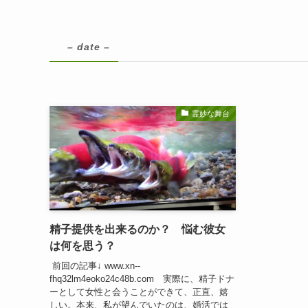
– date –
霊妙な舞台
精子提供を出来るのか？ 悩む彼女
は何を思う？
前回の記事↓ www.xn--
fhq32lm4eoko24c48b.com 実際に、精子ドナ
ーとして女性と会うことができて、正直、嬉
しい。本来、私が望んでいたのは、婚活では